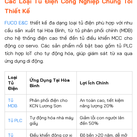
Các Loại Tủ Điện Công Nghiệp Chúng Tôi
Thiết Kế
FUCO E&C
thiết kế đa dạng loại tủ điện phù hợp với nhu
cầu sản xuất tại Hòa Bình, từ tủ phân phối chính (MDB)
cho hệ thống điện cao thế đến tủ điều khiển MCC cho
động cơ servo. Các sản phẩm nổi bật bao gồm tủ PLC
tích hợp IoT cho tự động hóa, giúp giám sát từ xa qua
ứng dụng di động.
Loại
Ứng Dụng Tại Hòa
Tủ
Lợi Ích Chính
Bình
Điện
Tủ
Phân phối điện cho
An toàn cao, tiết kiệm
MDB
KCN Lương Sơn
năng lượng 20%
Tự động hóa nhà máy
Giảm lỗi con người lên
Tủ PLC
giấy
đến 50%
Tủ
Điều khiển động cơ xi
Độ bền >20 năm, dễ mở