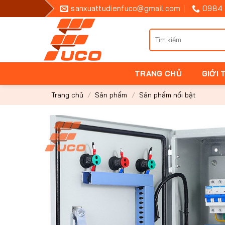
Bỏ
sanxuattudienfuco@gmail.com
0984 
qua
nội
Tìm
dung
kiếm
cho:
TRANG CHỦ
GIỚI 
Trang chủ
/
Sản phẩm
/
Sản phẩm nổi bật