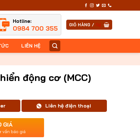
Hotline:
GIỎ HÀNG /
0
₫
0984 700 355
TỨC
LIÊN HỆ
khiển động cơ (MCC)
ger
Liên hệ điện thoại
O GIÁ
ư vấn báo giá