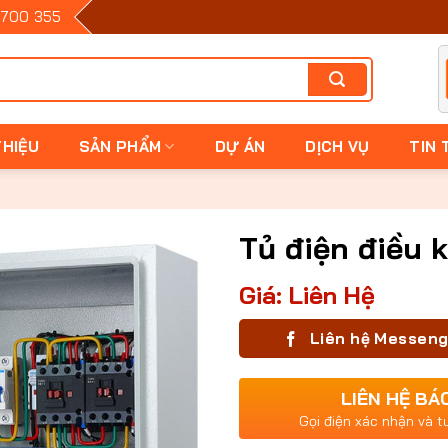
700 355
THIỆU
SẢN PHẨM
DỰ ÁN
DỊCH VỤ
TIN 
Tủ điện điều 
Giá: Liên Hệ
Liên hệ Messen
LIÊN HỆ BÁ
Gọi điện xác nhận và t