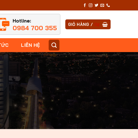
Hotline:
GIỎ HÀNG /
0
₫
0984 700 355
TỨC
LIÊN HỆ