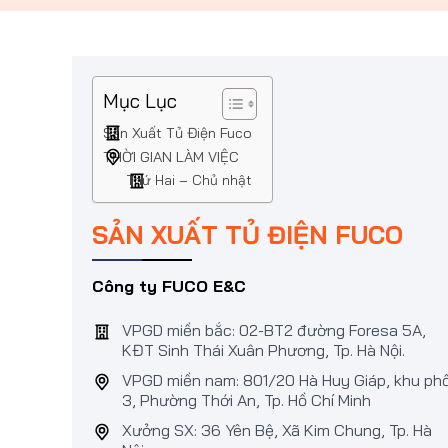
Mục Lục
Sản Xuất Tủ Điện Fuco
THỜI GIAN LÀM VIỆC
Thứ Hai – Chủ nhật
SẢN XUẤT TỦ ĐIỆN FUCO
Công ty FUCO E&C
VPGD miền bắc: 02-BT2 đường Foresa 5A,
KĐT Sinh Thái Xuân Phương, Tp. Hà Nội.
VPGD miền nam: 801/20 Hà Huy Giáp, khu ph
3, Phường Thới An, Tp. Hồ Chí Minh
Xưởng SX: 36 Yên Bệ, Xã Kim Chung, Tp. Hà