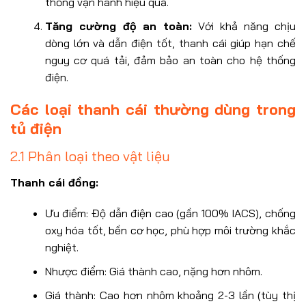
thống vận hành hiệu quả.
Tăng cường độ an toàn:
Với khả năng chịu
dòng lớn và dẫn điện tốt, thanh cái giúp hạn chế
nguy cơ quá tải, đảm bảo an toàn cho hệ thống
điện.
Các loại thanh cái thường dùng trong
tủ điện
2.1 Phân loại theo vật liệu
Thanh cái đồng:
Ưu điểm: Độ dẫn điện cao (gần 100% IACS), chống
oxy hóa tốt, bền cơ học, phù hợp môi trường khắc
nghiệt.
Nhược điểm: Giá thành cao, nặng hơn nhôm.
Giá thành: Cao hơn nhôm khoảng 2-3 lần (tùy thị