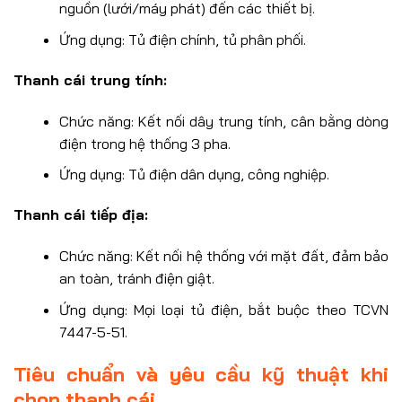
nguồn (lưới/máy phát) đến các thiết bị.
Ứng dụng: Tủ điện chính, tủ phân phối.
Thanh cái trung tính:
Chức năng: Kết nối dây trung tính, cân bằng dòng
điện trong hệ thống 3 pha.
Ứng dụng: Tủ điện dân dụng, công nghiệp.
Thanh cái tiếp địa:
Chức năng: Kết nối hệ thống với mặt đất, đảm bảo
an toàn, tránh điện giật.
Ứng dụng: Mọi loại tủ điện, bắt buộc theo TCVN
7447-5-51.
Tiêu chuẩn và yêu cầu kỹ thuật khi
chọn thanh cái