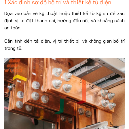
1 Xác định sơ đồ bố trí và thiết kế tủ điện
Dựa vào bản vẽ kỹ thuật hoặc thiết kế từ kỹ sư để xác
định vị trí đặt thanh cái, hướng đấu nối, và khoảng cách
an toàn.
Cần tính đến tải điện, vị trí thiết bị, và không gian bố trí
trong tủ.