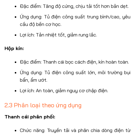
Đặc điểm: Tăng độ cứng, chịu tải tốt hơn bản dẹt.
Ứng dụng: Tủ điện công suất trung bình/cao, yêu
cầu độ bền cơ học.
Lợi ích: Tản nhiệt tốt, giảm rung lắc.
Hộp kín:
Đặc điểm: Thanh cái bọc cách điện, kín hoàn toàn.
Ứng dụng: Tủ điện công suất lớn, môi trường bụi
bẩn, ẩm ướt.
Lợi ích: An toàn, giảm nguy cơ chập điện.
2.3 Phân loại theo ứng dụng
Thanh cái phân phối:
Chức năng: Truyền tải và phân chia dòng điện từ