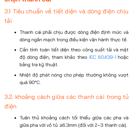
3.1 Tiêu chuẩn về tiết diện và dòng điện chịu
tải
Thanh cái phải chịu được dòng điện định mức và
dòng ngắn mạch trong điều kiện vận hành thực tế.
Cần tính toán tiết diện theo công suất tải và mật
độ dòng điện, tham khảo theo
IEC 60439-1
hoặc
bảng tra kỹ thuật.
Nhiệt độ phát nóng cho phép thường không vượt
quá 90°C.
3.2. khoảng cách giữa các thanh cái trong tủ
điện
Tuân thủ khoảng cách tối thiểu giữa các pha và
giữa pha với vỏ tủ: ≥6.3mm (đối với 2–3 thanh cái).