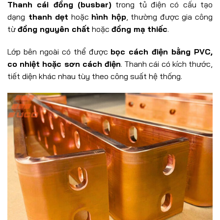
Thanh cái đồng (busbar)
trong tủ điện có cấu tạo
dạng
thanh dẹt
hoặc
hình hộp
, thường được gia công
từ
đồng nguyên chất
hoặc
đồng mạ thiếc
.
Lớp bên ngoài có thể được
bọc cách điện bằng PVC,
co nhiệt hoặc sơn cách điện
. Thanh cái có kích thước,
tiết diện khác nhau tùy theo công suất hệ thống.