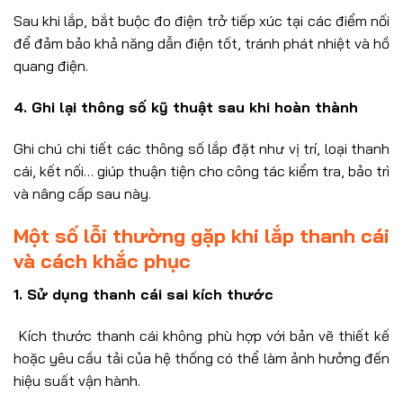
Sau khi lắp, bắt buộc đo điện trở tiếp xúc tại các điểm nối
để đảm bảo khả năng dẫn điện tốt, tránh phát nhiệt và hồ
quang điện.
4. Ghi lại thông số kỹ thuật sau khi hoàn thành
Ghi chú chi tiết các thông số lắp đặt như vị trí, loại thanh
cái, kết nối… giúp thuận tiện cho công tác kiểm tra, bảo trì
và nâng cấp sau này.
Một số lỗi thường gặp khi lắp thanh cái
và cách khắc phục
1. Sử dụng thanh cái sai kích thước
Kích thước thanh cái không phù hợp với bản vẽ thiết kế
hoặc yêu cầu tải của hệ thống có thể làm ảnh hưởng đến
hiệu suất vận hành.