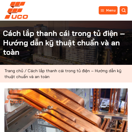
Bỏ
qua
Menu
nội
dung
Cách lắp thanh cái trong tủ điện –
Hướng dẫn kỹ thuật chuẩn và an
toàn
Trang chủ
/
Cách lắp thanh cái trong tủ điện – Hướng dẫn kỹ
thuật chuẩn và an toàn