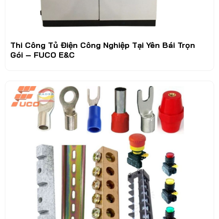
Thi Công Tủ Điện Công Nghiệp Tại Yên Bái Trọn
Gói – FUCO E&C