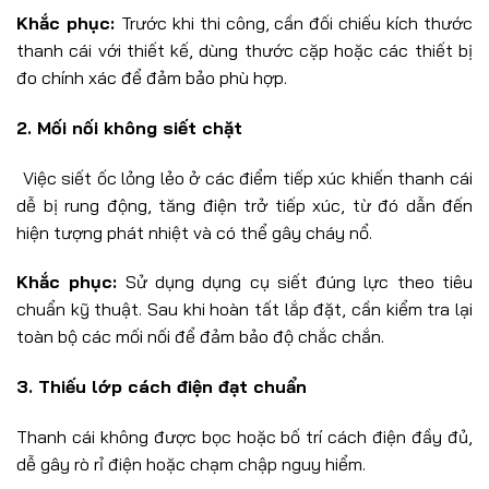
Khắc phục:
Trước khi thi công, cần đối chiếu kích thước
thanh cái với thiết kế, dùng thước cặp hoặc các thiết bị
đo chính xác để đảm bảo phù hợp.
2. Mối nối không siết chặt
Việc siết ốc lỏng lẻo ở các điểm tiếp xúc khiến thanh cái
dễ bị rung động, tăng điện trở tiếp xúc, từ đó dẫn đến
hiện tượng phát nhiệt và có thể gây cháy nổ.
Khắc phục:
Sử dụng dụng cụ siết đúng lực theo tiêu
chuẩn kỹ thuật. Sau khi hoàn tất lắp đặt, cần kiểm tra lại
toàn bộ các mối nối để đảm bảo độ chắc chắn.
3. Thiếu lớp cách điện đạt chuẩn
Thanh cái không được bọc hoặc bố trí cách điện đầy đủ,
dễ gây rò rỉ điện hoặc chạm chập nguy hiểm.