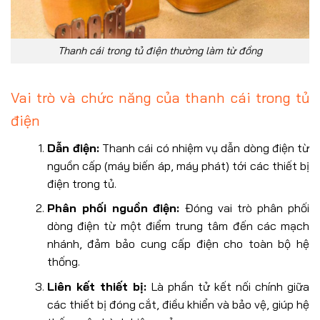
Thanh cái trong tủ điện thường làm từ đồng
Vai trò và chức năng của thanh cái trong tủ
điện
Dẫn điện:
Thanh cái có nhiệm vụ dẫn dòng điện từ
nguồn cấp (máy biến áp, máy phát) tới các thiết bị
điện trong tủ.
Phân phối nguồn điện:
Đóng vai trò phân phối
dòng điện từ một điểm trung tâm đến các mạch
nhánh, đảm bảo cung cấp điện cho toàn bộ hệ
thống.
Liên kết thiết bị:
Là phần tử kết nối chính giữa
các thiết bị đóng cắt, điều khiển và bảo vệ, giúp hệ