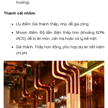
trường).
Thanh cái nhôm:
Ưu điểm: Giá thành thấp, nhẹ, dễ gia công.
Nhược điểm: Độ dẫn điện thấp hơn (khoảng 60%
IACS), dễ bị ăn mòn, cần mạ hoặc xử lý bề mặt.
Giá thành: Thấp hơn đồng, phù hợp dự án tiết kiệm
chi phí.