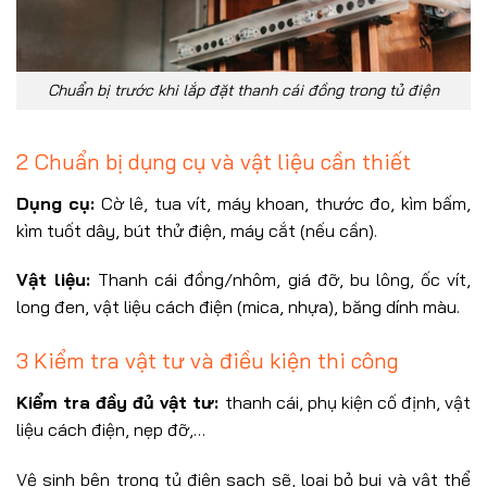
Chuẩn bị trước khi lắp đặt thanh cái đồng trong tủ điện
2 Chuẩn bị dụng cụ và vật liệu cần thiết
Dụng cụ:
Cờ lê, tua vít, máy khoan, thước đo, kìm bấm,
kìm tuốt dây, bút thử điện, máy cắt (nếu cần).
Vật liệu:
Thanh cái đồng/nhôm, giá đỡ, bu lông, ốc vít,
long đen, vật liệu cách điện (mica, nhựa), băng dính màu.
3 Kiểm tra vật tư và điều kiện thi công
Kiểm tra đầy đủ vật tư:
thanh cái, phụ kiện cố định, vật
liệu cách điện, nẹp đỡ,…
Vệ sinh bên trong tủ điện sạch sẽ, loại bỏ bụi và vật thể