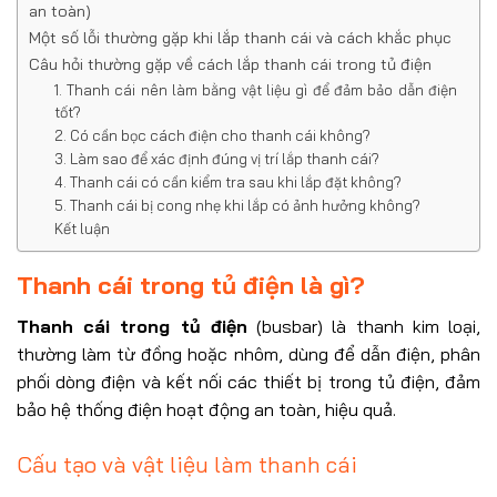
an toàn)
Một số lỗi thường gặp khi lắp thanh cái và cách khắc phục
Câu hỏi thường gặp về cách lắp thanh cái trong tủ điện
1. Thanh cái nên làm bằng vật liệu gì để đảm bảo dẫn điện
tốt?
2. Có cần bọc cách điện cho thanh cái không?
3. Làm sao để xác định đúng vị trí lắp thanh cái?
4. Thanh cái có cần kiểm tra sau khi lắp đặt không?
5. Thanh cái bị cong nhẹ khi lắp có ảnh hưởng không?
Kết luận
Thanh cái trong tủ điện là gì?
Thanh cái trong tủ điện
(busbar) là thanh kim loại,
thường làm từ đồng hoặc nhôm, dùng để dẫn điện, phân
phối dòng điện và kết nối các thiết bị trong tủ điện, đảm
bảo hệ thống điện hoạt động an toàn, hiệu quả.
Cấu tạo và vật liệu làm thanh cái