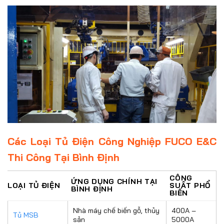
Các Loại Tủ Điện Công Nghiệp FUCO E&C
Thi Công Tại Bình Định
CÔNG
ỨNG DỤNG CHÍNH TẠI
LOẠI TỦ ĐIỆN
SUẤT PHỔ
BÌNH ĐỊNH
BIẾN
Nhà máy chế biến gỗ, thủy
400A –
Tủ MSB
sản
5000A