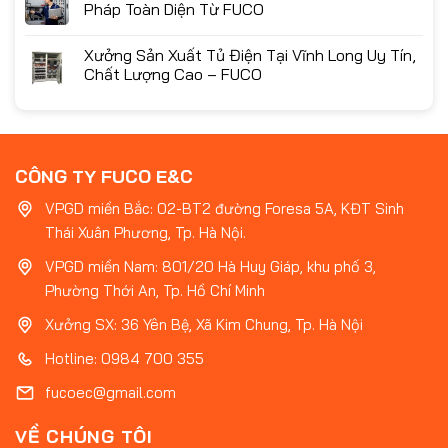
Pháp Toàn Diện Từ FUCO
Xưởng Sản Xuất Tủ Điện Tại Vĩnh Long Uy Tín,
Chất Lượng Cao – FUCO
CÔNG TY FUCO E&C
VPGD miền Bắc: 02-BT2 đường Foresa 5A, KĐT Sinh
Thái Xuân Phương, Tp. Hà Nội.
VPGD miền Nam: 801/20 Hà Huy Giáp, khu phố 3,
Phường Thới An, Tp. Hồ Chí Minh
Xưởng SX: 36 Yên Bệ, Xã Kim Chung, Tp. Hà Nội
Hotline: 0984 700 355
fucoec@gmail.com
VỀ CHÚNG TÔI