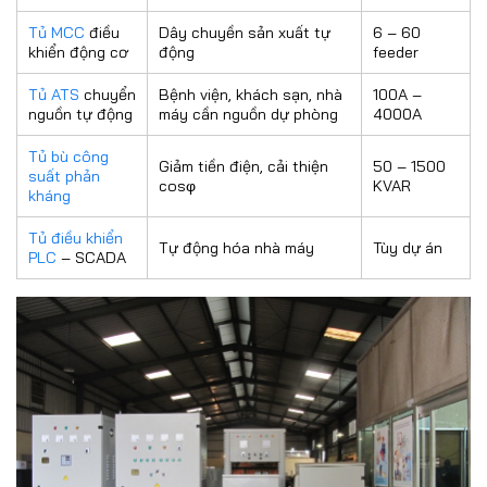
Tủ MCC
điều
Dây chuyền sản xuất tự
6 – 60
khiển động cơ
động
feeder
Tủ ATS
chuyển
Bệnh viện, khách sạn, nhà
100A –
nguồn tự động
máy cần nguồn dự phòng
4000A
Tủ bù công
Giảm tiền điện, cải thiện
50 – 1500
suất phản
cosφ
KVAR
kháng
Tủ điều khiển
Tự động hóa nhà máy
Tùy dự án
PLC
– SCADA