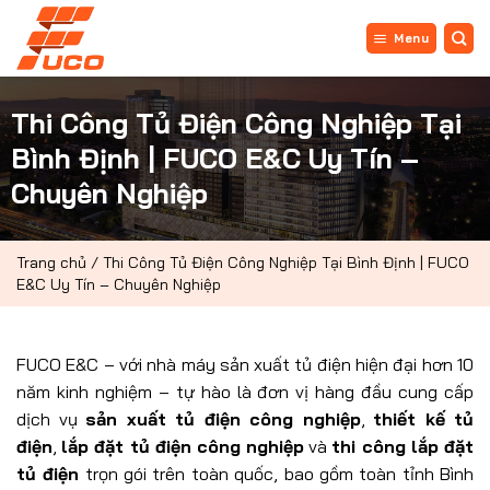
Bỏ
qua
Menu
nội
dung
Thi Công Tủ Điện Công Nghiệp Tại
Bình Định | FUCO E&C Uy Tín –
Chuyên Nghiệp
Trang chủ
/
Thi Công Tủ Điện Công Nghiệp Tại Bình Định | FUCO
E&C Uy Tín – Chuyên Nghiệp
FUCO E&C – với nhà máy sản xuất tủ điện hiện đại hơn 10
năm kinh nghiệm – tự hào là đơn vị hàng đầu cung cấp
dịch vụ
sản xuất tủ điện công nghiệp
,
thiết kế tủ
điện
,
lắp đặt tủ điện công nghiệp
và
thi công lắp đặt
tủ điện
trọn gói trên toàn quốc, bao gồm toàn tỉnh Bình