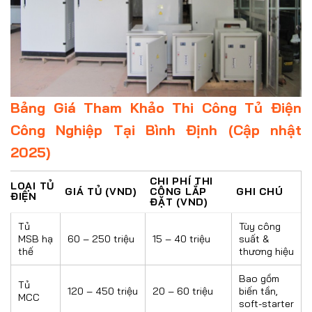
Bảng Giá Tham Khảo Thi Công Tủ Điện
Công Nghiệp Tại Bình Định (Cập nhật
2025)
CHI PHÍ THI
LOẠI TỦ
GIÁ TỦ (VND)
CÔNG LẮP
GHI CHÚ
ĐIỆN
ĐẶT (VND)
Tủ
Tùy công
MSB hạ
60 – 250 triệu
15 – 40 triệu
suất &
thế
thương hiệu
Bao gồm
Tủ
120 – 450 triệu
20 – 60 triệu
biến tần,
MCC
soft-starter