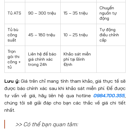
Chuyển
Tủ ATS
90 – 300 triệu
15 – 35 triệu
nguồn tự
động
Tủ bù
Tự động
công
45 – 180 triệu
10 – 25 triệu
điều chỉnh
suất
cấp
Trọn
Liên hệ để báo
Khảo sát miễn
gói thi
giá chính xác
phí tại Bình
công +
trong 24h
Định
tủ
Lưu ý:
Giá trên chỉ mang tính tham khảo, giá thực tế sẽ
được báo chính xác sau khi khảo sát miễn phí. Để được
tư vấn về giá, hãy liên hệ qua hotline
0984.700.355
,
chúng tôi sẽ giải đáp cho bạn các thắc về giá chi tiết
nhất.
>> Có thể bạn quan tâm: