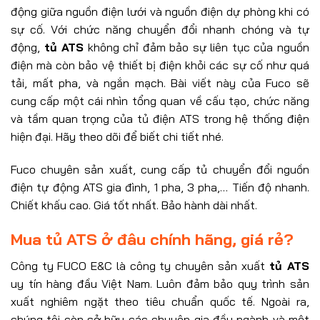
động giữa nguồn điện lưới và nguồn điện dự phòng khi có
sự cố. Với chức năng chuyển đổi nhanh chóng và tự
động,
tủ ATS
không chỉ đảm bảo sự liên tục của nguồn
điện mà còn bảo vệ thiết bị điện khỏi các sự cố như quá
tải, mất pha, và ngắn mạch. Bài viết này của Fuco sẽ
cung cấp một cái nhìn tổng quan về cấu tạo, chức năng
và tầm quan trọng của tủ điện ATS trong hệ thống điện
hiện đại. Hãy theo dõi để biết chi tiết nhé.
Fuco chuyên sản xuất, cung cấp tủ chuyển đổi nguồn
điện tự động ATS gia đình, 1 pha, 3 pha,… Tiến độ nhanh.
Chiết khấu cao. Giá tốt nhất. Bảo hành dài nhất.
Mua tủ ATS ở đâu chính hãng, giá rẻ?
Công ty FUCO E&C là công ty chuyên sản xuất
tủ ATS
uy tín hàng đầu Việt Nam. Luôn đảm bảo quy trình sản
xuất nghiêm ngặt theo tiêu chuẩn quốc tế. Ngoài ra,
chúng tôi còn sở hữu các chuyên gia đầu ngành và một