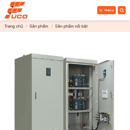
Bỏ
qua
Menu
nội
dung
Trang chủ
/
Sản phẩm
/
Sản phẩm nổi bật