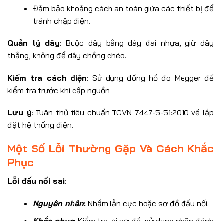
Đảm bảo khoảng cách an toàn giữa các thiết bị để
tránh chập điện.
Quản lý dây
: Buộc dây bằng dây đai nhựa, giữ dây
thẳng, không để dây chồng chéo.
Kiểm tra cách điện
: Sử dụng đồng hồ đo Megger để
kiểm tra trước khi cấp nguồn.
Lưu ý
: Tuân thủ tiêu chuẩn TCVN 7447-5-51:2010 về lắp
đặt hệ thống điện.
Một Số Lỗi Thường Gặp Và Cách Khắc
Phục
Lỗi đấu nối sai
:
Nguyên nhân
:
Nhầm lẫn cực hoặc sơ đồ đấu nối.
Khắc phục
:
Kiểm tra lại sơ đồ, sử dụng nhãn đánh