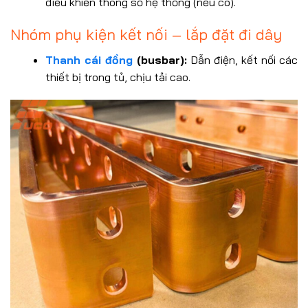
điều khiển thông số hệ thống (nếu có).
Nhóm phụ kiện kết nối – lắp đặt đi dây
Thanh cái đồng
(busbar):
Dẫn điện, kết nối các
thiết bị trong tủ, chịu tải cao.