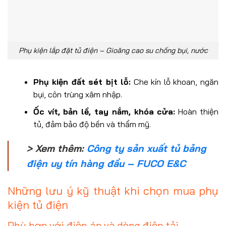
Phụ kiện lắp đặt tủ điện – Gioăng cao su chống bụi, nước
Phụ kiện đất sét bịt lỗ:
Che kín lỗ khoan, ngăn
bụi, côn trùng xâm nhập.
Ốc vít, bản lề, tay nắm, khóa cửa:
Hoàn thiện
tủ, đảm bảo độ bền và thẩm mỹ.
> Xem thêm:
Công ty sản xuất tủ bảng
điện uy tín hàng đầu – FUCO E&C
Những lưu ý kỹ thuật khi chọn mua phụ
kiện tủ điện
Phù hợp với điện áp và dòng điện tải