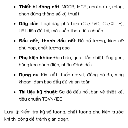
Thiết bị đóng cắt
: MCCB, MCB, contactor, relay,
chọn đúng thông số kỹ thuật.
Dây dẫn
: Loại dây phù hợp (Cu/PVC, Cu/XLPE),
tiết diện đủ tải, màu sắc theo tiêu chuẩn.
Đầu cốt, thanh đấu nối
: Đủ số lượng, kích cỡ
phù hợp, chất lượng cao.
Phụ kiện khác
: Đèn báo, quạt tản nhiệt, ống gen,
băng keo cách điện, nhãn đánh dấu.
Dụng cụ
: Kìm cắt, tuốc nơ vít, đồng hồ đo, máy
khoan, đảm bảo đầy đủ và an toàn.
Tài liệu kỹ thuật
: Sơ đồ đấu nối, bản vẽ thiết kế,
tiêu chuẩn TCVN/IEC.
Lưu ý
: Kiểm tra kỹ số lượng, chất lượng phụ kiện trước
khi thi công để tránh gián đoạn.