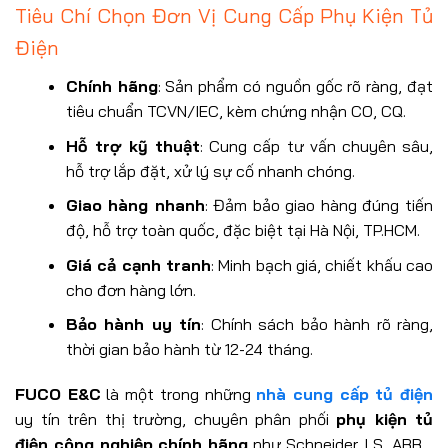
Tiêu Chí Chọn Đơn Vị Cung Cấp Phụ Kiện Tủ
Điện
Chính hãng
: Sản phẩm có nguồn gốc rõ ràng, đạt
tiêu chuẩn TCVN/IEC, kèm chứng nhận CO, CQ.
Hỗ trợ kỹ thuật
: Cung cấp tư vấn chuyên sâu,
hỗ trợ lắp đặt, xử lý sự cố nhanh chóng.
Giao hàng nhanh
: Đảm bảo giao hàng đúng tiến
độ, hỗ trợ toàn quốc, đặc biệt tại Hà Nội, TP.HCM.
Giá cả cạnh tranh
: Minh bạch giá, chiết khấu cao
cho đơn hàng lớn.
Bảo hành uy tín
: Chính sách bảo hành rõ ràng,
thời gian bảo hành từ 12-24 tháng.
FUCO E&C
là một trong những
nhà cung cấp tủ điện
uy tín trên thị trường, chuyên phân phối
phụ kiện tủ
điện công nghiệp chính hãng
như Schneider, LS, ABB…