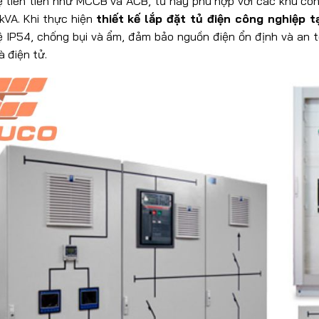
ệ tiên tiến như MCCB và ACB, tủ này phù hợp với các khu côn
kVA. Khi thực hiện
thiết kế lắp đặt tủ điện công nghiệp t
ệ IP54, chống bụi và ẩm, đảm bảo nguồn điện ổn định và an 
 điện tử.