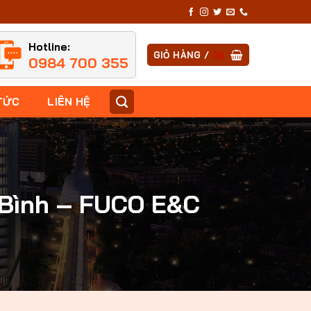
Hotline:
GIỎ HÀNG /
0
₫
0984 700 355
TỨC
LIÊN HỆ
h Bình – FUCO E&C