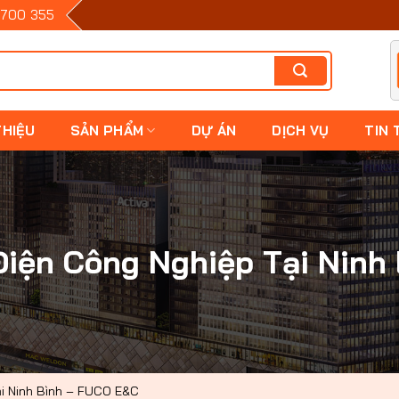
700 355
THIỆU
SẢN PHẨM
DỰ ÁN
DỊCH VỤ
TIN 
Điện Công Nghiệp Tại Nin
ại Ninh Bình – FUCO E&C