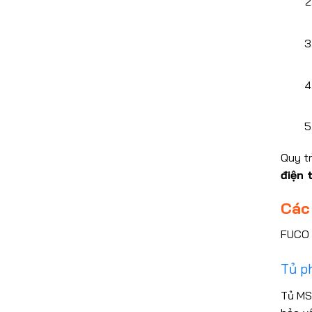
Quy tr
điện 
Các
FUCO 
Tủ p
Tủ MSB