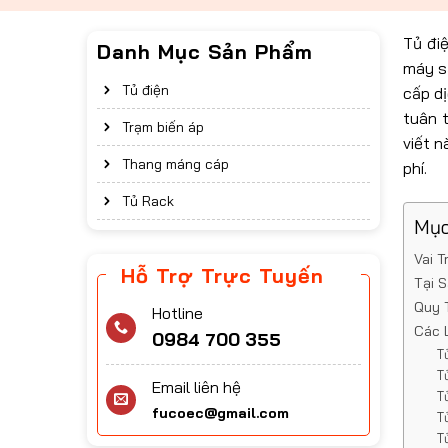
Tủ đi
Danh Mục Sản Phẩm
máy sả
Tủ điện
cấp d
tuân t
Trạm biến áp
viết n
Thang máng cáp
phí.
Tủ Rack
Mục
Vai T
Hỗ Trợ Trực Tuyến
Tại 
Quy 
Hotline
Các 
0984 700 355
T
T
Email liên hệ
T
fucoec@gmail.com
T
T