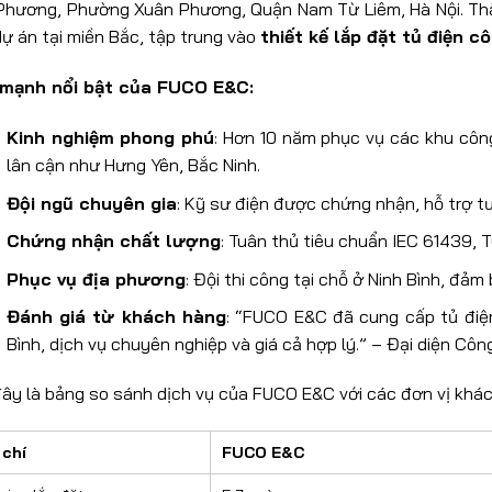
Phương, Phường Xuân Phương, Quận Nam Từ Liêm, Hà Nội. Thà
ự án tại miền Bắc, tập trung vào
thiết kế lắp đặt tủ điện c
mạnh nổi bật của FUCO E&C:
Kinh nghiệm phong phú
: Hơn 10 năm phục vụ các khu côn
lân cận như Hưng Yên, Bắc Ninh.
Đội ngũ chuyên gia
: Kỹ sư điện được chứng nhận, hỗ trợ t
Chứng nhận chất lượng
: Tuân thủ tiêu chuẩn IEC 61439, 
Phục vụ địa phương
: Đội thi công tại chỗ ở Ninh Bình, đả
Đánh giá từ khách hàng
: “FUCO E&C đã cung cấp tủ điệ
Bình, dịch vụ chuyên nghiệp và giá cả hợp lý.” – Đại diện Côn
đây là bảng so sánh dịch vụ của FUCO E&C với các đơn vị khác
 chí
FUCO E&C