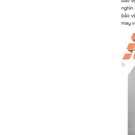
bảo v
nghìn 
bảo v
may và