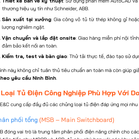
Thiết kế bản vẽ kỹ thuật
: Sử dụng phần mềm AutoCAD và E
thương hiệu uy tín như Schneider, ABB.
Sản xuất tại xưởng
: Gia công vỏ tủ từ thép không gỉ hoặc 
lượng nghiêm ngặt.
Vận chuyển và lắp đặt onsite
: Giao hàng miễn phí nội tỉn
đảm bảo kết nối an toàn.
Kiểm tra, test và bàn giao
: Thử tải thực tế, đào tạo sử d
ình này không chỉ tuân thủ tiêu chuẩn an toàn mà còn giúp giả
theo yêu cầu Ninh Bình
.
 Loại Tủ Điện Công Nghiệp Phù Hợp Với Do
E&C cung cấp đầy đủ các chủng loại tủ điện đáp ứng mọi nhu 
hân phối tổng
(MSB – Main Switchboard)
 đóng vai trò là trung tâm phân phối điện năng chính cho các