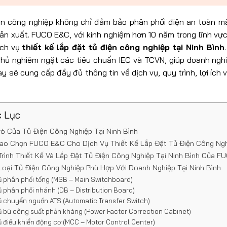
ện công nghiệp không chỉ đảm bảo phân phối điện an toàn m
n xuất. FUCO E&C, với kinh nghiệm hơn 10 năm trong lĩnh vực 
ịch vụ
thiết kế lắp đặt tủ điện công nghiệp tại Ninh Bình
hủ nghiêm ngặt các tiêu chuẩn IEC và TCVN, giúp doanh nghiệ
ày sẽ cung cấp đầy đủ thông tin về dịch vụ, quy trình, lợi íc
 Lục
rò Của Tủ Điện Công Nghiệp Tại Ninh Bình
Sao Chọn FUCO E&C Cho Dịch Vụ Thiết Kế Lắp Đặt Tủ Điện Công Ngh
Trình Thiết Kế Và Lắp Đặt Tủ Điện Công Nghiệp Tại Ninh Bình Của 
Loại Tủ Điện Công Nghiệp Phù Hợp Với Doanh Nghiệp Tại Ninh Bình
ủ phân phối tổng (MSB – Main Switchboard)
ủ phân phối nhánh (DB – Distribution Board)
ủ chuyển nguồn ATS (Automatic Transfer Switch)
ủ bù công suất phản kháng (Power Factor Correction Cabinet)
ủ điều khiển động cơ (MCC – Motor Control Center)