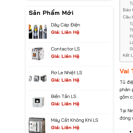
T
Báo 
Sản Phẩm Mới
Câu 
T
Dây Cáp Điện
T
Giá: Liên Hệ
F
L
Contactor LS
G
Kết 
Giá: Liên Hệ
Vai 
Rơ Le Nhiệt LS
Giá: Liên Hệ
Tủ điệ
phân 
Biến Tần LS
gồm c
Giá: Liên Hệ
Tại N
đóng v
Máy Cắt Không Khí LS
Giá: Liên Hệ