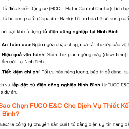
Tủ điều khiển động cơ (MCC – Motor Control Center): Tích h
Tủ bù công suất (Capacitor Bank): Tối ưu hóa hệ số công suấ
h nổi bật khi sử dụng
tủ điện công nghiệp tại Ninh Bình
:
An toàn cao
: Ngăn ngừa chập cháy, quá tải nhờ lớp bảo vệ
Hiệu quả vận hành
: Giảm thời gian ngừng máy (downtime) 
ẩm ướt tại Ninh Bình.
Tiết kiệm chi phí
: Tối ưu hóa năng lượng, bảo trì dễ dàng, t
ịch vụ
lắp đặt tủ điện công nghiệp Ninh Bình
từ FUCO E&C,
a dự án.
 Sao Chọn FUCO E&C Cho Dịch Vụ Thiết Kế
h Bình?
E&C là công ty chuyên sản xuất tủ bảng điện uy tín hàng đầu