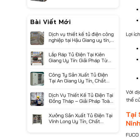
Bài Viết Mới
Lợi íc
Dịch vụ thiết kế tủ điện công
nghiệp tại Hậu Giang uy tín,
chuyên nghiệp
Lắp Ráp Tủ Điện Tại Kiên
Giang Uy Tín: Giải Pháp Từ
Xưởng Sản Xuất FUCO
Công Ty Sản Xuất Tủ Điện
Tại An Giang Uy Tín, Chất
Lượng Cao – FUCO
Với d
Dịch Vụ Thiết Kế Tủ Điện Tại
thể củ
Đồng Tháp – Giải Pháp Toàn
Diện Từ FUCO
Tại
Xưởng Sản Xuất Tủ Điện Tại
Vĩnh Long Uy Tín, Chất
Nin
Lượng Cao – FUCO
FUCO 