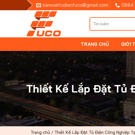
Bỏ
sanxuattudienfuco@gmail.com
0984 
qua
nội
Tìm
dung
kiếm
cho:
TRANG CHỦ
GIỚI 
Thiết Kế Lắp Đặt Tủ 
Trang chủ
/
Thiết Kế Lắp Đặt Tủ Điện Công Nghiệp T