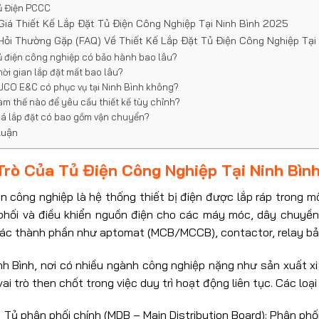
ủ Điện PCCC
Giá Thiết Kế Lắp Đặt Tủ Điện Công Nghiệp Tại Ninh Bình 2025
Hỏi Thường Gặp (FAQ) Về Thiết Kế Lắp Đặt Tủ Điện Công Nghiệp Tại 
ủ điện công nghiệp có bảo hành bao lâu?
hời gian lắp đặt mất bao lâu?
UCO E&C có phục vụ tại Ninh Bình không?
àm thế nào để yêu cầu thiết kế tùy chỉnh?
iá lắp đặt có bao gồm vận chuyển?
Luận
Trò Của Tủ Điện Công Nghiệp Tại Ninh Bìn
n công nghiệp là hệ thống thiết bị điện được lắp ráp trong m
phối và điều khiển nguồn điện cho các máy móc, dây chuyền 
ác thành phần như aptomat (MCB/MCCB), contactor, relay bảo
inh Bình, nơi có nhiều ngành công nghiệp nặng như sản xuất x
ai trò then chốt trong việc duy trì hoạt động liên tục. Các loạ
Tủ phân phối chính (MDB – Main Distribution Board): Phân phố