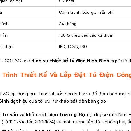
gian lắp đặt
5-7 ngày
cả
Cạnh tranh, báo giá miễn phí
hành
24 tháng
chỉnh
100% theo yêu cầu kỹ thuật
g nhận
IEC, TCVN, ISO
FUCO E&C cho
dịch vụ thiết kế tủ điện Ninh Bình
nghĩa là đ
 Trình Thiết Kế Và Lắp Đặt Tủ Điện Côn
E&C áp dụng quy trình chuẩn hóa 5 bước để đảm bảo mọi 
Bình
đạt hiệu quả tối ưu, từ khảo sát đến bàn giao.
Tư vấn và khảo sát hiện trường
: Đội ngũ kỹ sư đến Ninh 
(từ 100kVA đến 2000kVA) và môi trường lắp đặt (chống bụi, ẩ