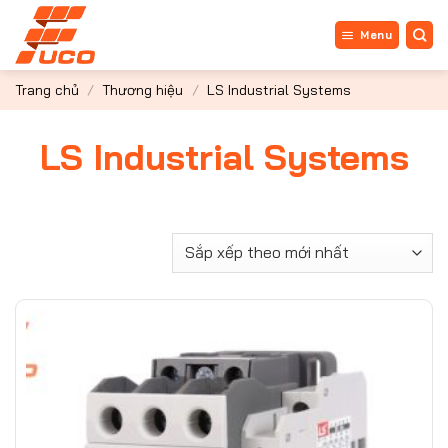
Bỏ
qua
Menu
nội
dung
Trang chủ
/
Thương hiệu
/
LS Industrial Systems
LS Industrial Systems