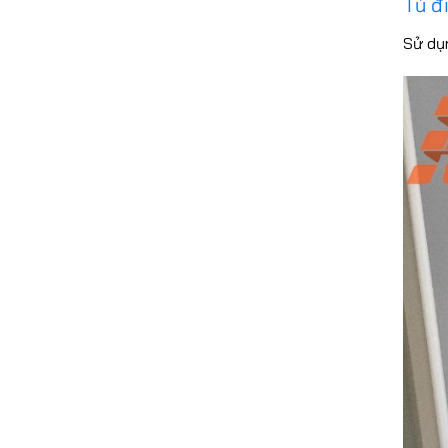
Tủ đ
Sử dụ