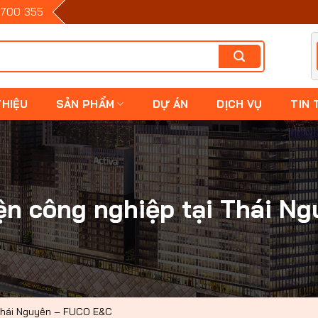
700 355
THIỆU
SẢN PHẨM
DỰ ÁN
DỊCH VỤ
TIN 
điện công nghiệp tại Thái 
i Thái Nguyên – FUCO E&C