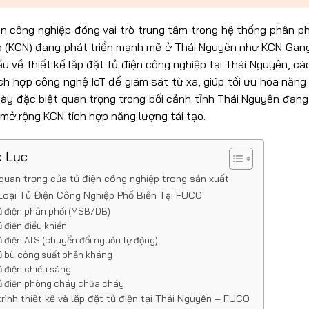
n công nghiệp đóng vai trò trung tâm trong hệ thống phân ph
p (KCN) đang phát triển mạnh mẽ ở Thái Nguyên như KCN Gang
u về thiết kế lắp đặt tủ điện công nghiệp tại Thái Nguyên, c
ch hợp công nghệ IoT để giám sát từ xa, giúp tối ưu hóa năng
này đặc biệt quan trọng trong bối cảnh tỉnh Thái Nguyên đang
mở rộng KCN tích hợp năng lượng tái tạo.
 Lục
quan trọng của tủ điện công nghiệp trong sản xuất
Loại Tủ Điện Công Nghiệp Phổ Biến Tại FUCO
ủ điện phân phối (MSB/DB)
ủ điện điều khiển
ủ điện ATS (chuyển đổi nguồn tự động)
ủ bù công suất phản kháng
ủ điện chiếu sáng
ủ điện phòng cháy chữa cháy
rình thiết kế và lắp đặt tủ điện tại Thái Nguyên – FUCO