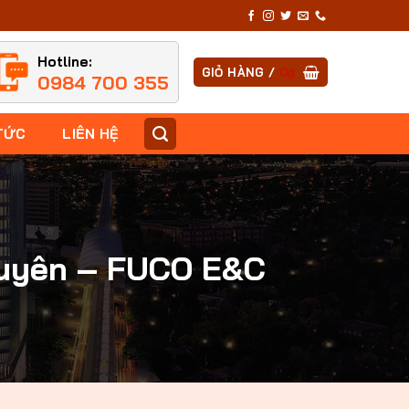
Hotline:
GIỎ HÀNG /
0
₫
0984 700 355
TỨC
LIÊN HỆ
Nguyên – FUCO E&C