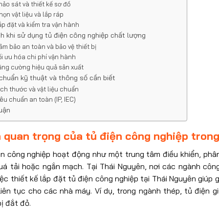
hảo sát và thiết kế sơ đồ
họn vật liệu và lắp ráp
ắp đặt và kiểm tra vận hành
ch khi sử dụng tủ điện công nghiệp chất lượng
ảm bảo an toàn và bảo vệ thiết bị
ối ưu hóa chi phí vận hành
ăng cường hiệu quả sản xuất
chuẩn kỹ thuật và thông số cần biết
ích thước và vật liệu chuẩn
iêu chuẩn an toàn (IP, IEC)
luận
quan trọng của tủ điện công nghiệp trong
ện công nghiệp hoạt động như một trung tâm điều khiển, phân 
uá tải hoặc ngắn mạch. Tại Thái Nguyên, nơi các ngành côn
iệc thiết kế lắp đặt tủ điện công nghiệp tại Thái Nguyên giúp 
liên tục cho các nhà máy. Ví dụ, trong ngành thép, tủ điện g
bị đắt đỏ.