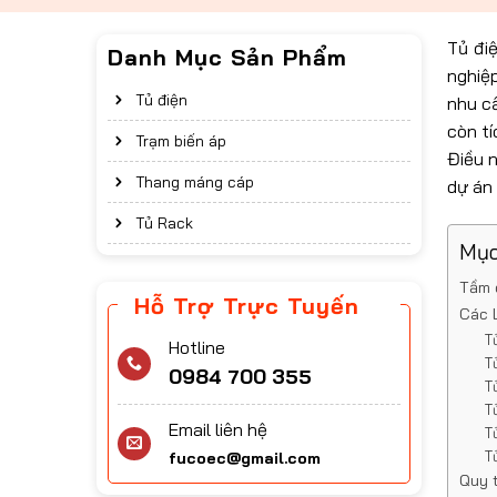
Tủ điệ
Danh Mục Sản Phẩm
nghiệ
Tủ điện
nhu cầ
còn tí
Trạm biến áp
Điều 
Thang máng cáp
dự án 
Tủ Rack
Mục
Tầm 
Hỗ Trợ Trực Tuyến
Các 
T
Hotline
T
0984 700 355
T
T
Email liên hệ
T
T
fucoec@gmail.com
Quy t