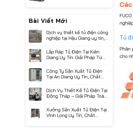
Các
FUCO 
Bài Viết Mới
nghiệp
Dịch vụ thiết kế tủ điện công
Tủ đ
nghiệp tại Hậu Giang uy tín,
chuyên nghiệp
Phân 
Lắp Ráp Tủ Điện Tại Kiên
cho nh
Giang Uy Tín: Giải Pháp Từ
Xưởng Sản Xuất FUCO
Công Ty Sản Xuất Tủ Điện
Tại An Giang Uy Tín, Chất
Lượng Cao – FUCO
Dịch Vụ Thiết Kế Tủ Điện Tại
Đồng Tháp – Giải Pháp Toàn
Diện Từ FUCO
Xưởng Sản Xuất Tủ Điện Tại
Vĩnh Long Uy Tín, Chất
Lượng Cao – FUCO