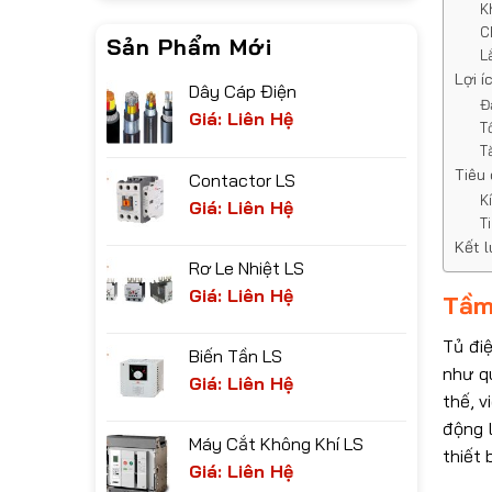
K
C
Sản Phẩm Mới
L
Lợi í
Dây Cáp Điện
Đ
Giá: Liên Hệ
T
T
Tiêu 
Contactor LS
K
Giá: Liên Hệ
T
Kết 
Rơ Le Nhiệt LS
Giá: Liên Hệ
Tầm 
Tủ đi
Biến Tần LS
như q
Giá: Liên Hệ
thế, v
động 
Máy Cắt Không Khí LS
thiết 
Giá: Liên Hệ